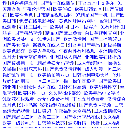
频
|
综合婷婷五月
|
国产h片在线播放
|
丁香五月中文娱乐
|
91
址 97色网 国产精品123 免费观看日本 日韩视频123区 综合另类少妇图 操
黄篇香蕉
|
午夜伦理韩国
|
欧美淫妇
|
欧美日韩五区
|
国产传媒
在
|
欧美性色色
|
日韩精品视频四区
|
97精品国产手机
|
国产欧
美日韩
|
免费在线电影网站
|
黄色网址网站网址
|
高清国产在
日韩美在线 果冻传媒做爱 欧美福利电影 五月丁香成人网站 91很很爱 操逼
线观看
|
在线三级毛片
|
欧美男同
|
日本一级婬片
|
91福利社
|
91
丝袜
|
国产精品视频
|
精品国产麻豆免费
|
向日葵视频官网
|
亚
电影导航免费 黑丝制服影院 欧美激情在线一区 五月丁香成人版 91少妇福
洲欧美另类中文
|
91伊人国产
|
欧洲激情网
|
国产主播第37页
|
国产美女骑男
|
酱视频在线入口
|
91香蕉国产精品
|
超级导航
|
利 成人av伊人 久草福利网站 欧洲亚洲午夜 午夜福利456 91在线播放大神
欧美色影院
|
欧美人兽影视
|
午夜两性福利视频
|
亚洲情综合
五月天
|
青青草好看吗
|
亚洲91成人精品
|
亚洲欧美在线播放
|
国产传媒第一页
|
精品孕妇无码视频
|
成人动漫软件
|
操操叉
东方成人AV综合 九一麻豆TV 日韩一a 69欧美精品 超碰神马精品 久草热大
叉操操
|
亚洲东京热
|
国产免费激情视频
|
成人动漫一区二区
|
强奸乱军第一页
|
欧美偷拍第八页
|
日韩福利电影天堂
|
伦理
香蕉 欧洲免费在线 无码破解无码破解 91高跟白丝入口 不卡久久 黑丝喷浆
片妈妈的朋友
|
一区二区三区
|
操一操午夜影院
|
国产欧美日
韩亚洲
|
亚洲女同系列在线
|
91社在线高清
|
欧美另类性交
|
丝
瓜视频
|
欧美区性一页
|
久久蜜桃传媒99
|
欧美精品中文字幕
|
国产性爱精品一区 午夜少妇码无 97精品视频 福利在线aa 老司机制服丝袜
91探花在线观看
|
av无码免费福利
|
丁香五月免费看
|
激情综合
五月色
|
91小鸟酱
|
深夜福利在线播放
|
国产免费屄视频
|
日韩
日韩av三级片 亚洲伊人主页 91字幕网 岛国片在线播放 久草老司机 日韩人
高清无码观看
|
日日碰超
|
午夜福利大全精品
|
成人激情综合
|
国产精品白二区
|
香蕉二三区
|
国产亚洲视品在线
|
久久福利
|
妻色图 在线播放黑丝高潮 操逼av资源导航 黄色视频大全网站 欧美色图欧
欧美一级片毛片
|
日韩丝袜诱惑
|
波多野结一快播
|
成人福利