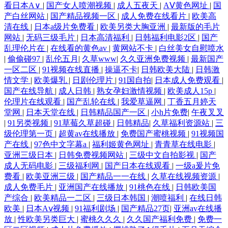
看日本A∨
|
国产女人喷潮视频
|
成人五夜天
|
AⅤ黄色网址
|
国
产白丝网站
|
国产精品视频一区
|
成人免费在线看片
|
欧美高
TS伪娘在线 激情文学日韩无码 日韩黄色大片 99久久偷窥 中文字幕绯色av
清在线
|
日本a级片免费看
|
欧美另类大胸亚洲
|
最新版的毛片
网站
|
无码三级毛片
|
日本高清福利
|
日韩福利电影2区
|
国产
豆花黄色片 人妖看片AV网站 69成人网站 成人网站立即观看
乱理伦片在
|
在线看的黄色av
|
黄网站不卡
|
白丝美女自慰喷水
|
偷偷碰97
|
乱伦五月
|
久草www
|
久久亚洲免费视频
|
最新国产
一区二区
|
91视频在线直播
|
操逼不卡
|
日韩欧美大陆
|
日韩激
情文学
|
欧美爆乳
|
日剧伦理片
|
91国自拍
|
日本成人免费观看
|
国产在线导航
|
成人日韩
|
熟女孕妇激情视频
|
欧美成人15p
|
伦理片在线观看
|
国产乱轮在线
|
我爱草逼网
|
丁香五月婷天
堂网
|
日本天堂在线
|
日韩精品国产一区
|
小h片免费
|
午夜叉叉
|
91另类视频
|
91草莓久草超碰
|
日韩精品
|
久草福利资源站
|
三
级伦理第一页
|
超黄av在线播放
|
免费国产蜜桃视频
|
91视频国
产在线
|
97色中文字幕a
|
福利姬黄色网址
|
青青草在线电影
|
亚洲三级日本
|
日韩免费视频网站
|
三级中文自拍影视
|
国产
成人无码电影
|
三级福利网
|
国产日本在线观看
|
一级a爰片免
费看
|
欧美亚洲三级
|
国产精品一一在线
|
久草在线视频资源
|
成人免费毛片
|
亚洲国产在线播放
|
91桃色在线
|
日韩欧美国
产综合
|
欧美精品一二区
|
三级日本韩国
|
潮喷福利
|
在线日韩
欧美
|
日本Aⅴ视频
|
91福利剧场
|
国产精品27页
|
亚洲av在线播
放
|
性欧美另类巨大
|
蜜桃久久久
|
久久国产福利免费
|
免费一