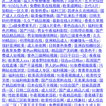
区二区视频
|
成人片免费播放
|
樱桃熟了A级毛片
|
五月天综合
网
|
91论坛九色
|
免费欧美在线视频
|
欧美成网站
|
古代A片
|
加勒比一区久草
|
欧美牲爱α
|
福利三区
|
四虎永久在线精品
|
国
产成人人综合色
|
歐美倫理無碼
|
国产乱来乱子视频
|
日韩无
码伦理视频
|
久久艹精品视频
|
最新在线A片网址
|
香蕉久草视
频
|
三a级免费黄毛片
|
三级A片黄色
|
黄色自由A片
|
福利社黄
色片网站
|
国产污站
|
男女午夜福利影院
|
日韩理论视频
|
国产
精品精品精品
|
男女啪啪激情网站
|
国内三级黄色免费
|
久久
99精品91
|
伦理电影在线
|
亚洲精品成人
|
粉嫩馒头一线天p
|
强奸亚洲欧美
|
成人依依网
|
日韩黄色免费
|
亚洲自拍棚社区
|
夜夜草免费
|
黄色av网站在线
|
精品国产无码爽
|
欧美色干
|
免
费成人短视频
|
黄色三级网站视频
|
日日干日日一区
|
夜夜福
利
|
欧美黑人xxx
|
波多野结依电影
|
综合av日韩av
|
高清国产
在线直播
|
国产干逼视频
|
男人的av网站
|
91免费视频观看
|
污
网站在线浏览
|
日韩成人专区
|
福利视频一区
|
青青草在线资
源
|
福利在线5
|
欧美高清强视频
|
91香蕉视频成人
|
欧美性交
另类
|
91福利电影免费
|
国产综合黑料在线
|
天美果冻传媒
|
国
产精品精华液
|
日本在线不卡视频
|
91综合国产
|
丝袜高跟诱
惑一区
|
日韩二区在线
|
成人综艺
|
国产成人精品八戒
|
91激情
网
|
性欧美视频
|
午夜视频老湿机
|
午夜精品电影
|
香蕉橘子影
院
|
精品三区欧美激情
|
欧美性综合网
|
成人情趣社
|
成人综合
一区二区
|
丁香五月天导航
|
免费观看韩国
|
日本久久成人影