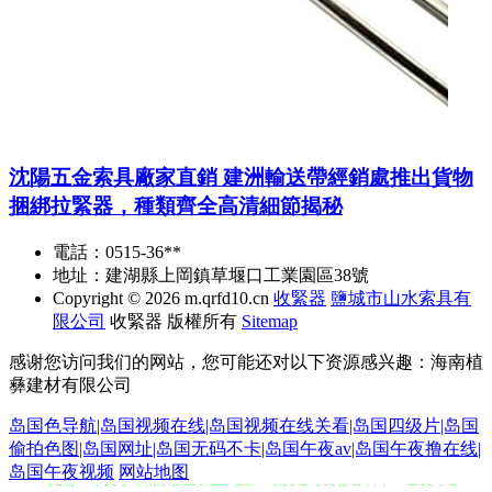
沈陽五金索具廠家直銷 建洲輸送帶經銷處推出貨物
捆綁拉緊器，種類齊全高清細節揭秘
電話：0515-36**
地址：建湖縣上岡鎮草堰口工業園區38號
Copyright © 2026
m.qrfd10.cn
收緊器
鹽城市山水索具有
限公司
收緊器
版權所有
Sitemap
感谢您访问我们的网站，您可能还对以下资源感兴趣：海南植
彝建材有限公司
岛国色导航|岛国视频在线|岛国视频在线关看|岛国四级片|岛国
偷拍色图|岛国网址|岛国无码不卡|岛国午夜av|岛国午夜撸在线|
91尤物18 中文字幕精东影业 黑丝高跟91 欧美老司机啪啪 日本aⅴ在线网站
岛国午夜视频
网站地图