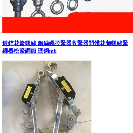
鍍鋅花籃螺絲 鋼絲繩拉緊器收緊器開體花蘭螺絲緊
繩器松緊調節 瑪鋼m6