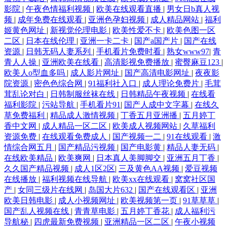
影院
|
午夜色情福利视频
|
欧美在线观看直播
|
男女日b真人视
频
|
成年免费在线观看
|
亚洲色孕妇视频
|
成人精品网站
|
福利
姬黄色网址
|
新视觉伦理电影
|
欧美性爱不卡
|
欧美色图一区
二区
|
日本在线伦理
|
亚洲一卡二卡
|
国产a国产片
|
国产在线
资源
|
日韩无码人妻系列
|
手机看片免费时看
|
熟女www97
|
青
青人人操
|
亚洲欧美在线看
|
高清影视免费播放
|
蜜臀麻豆123
|
欧美人o型血多吗
|
成人影片网址
|
国产高清电影网址
|
夜夜影
院资源
|
密色色综合网
|
91福利社入口
|
成人理论免费片
|
毛茸
茸乱论对白
|
日韩制服丝袜在线
|
日韩精品午夜视频
|
在线看
福利影院
|
污站导航
|
手机看片91
|
国产人成中文字幕
|
在线久
草免费福利
|
精品成人激情视频
|
丁香五月亚洲播
|
五月婷丁
香中文网
|
成人精品一区二区
|
欧美成人视频网站
|
久草福利
资源免费
|
在线观看免费成人
|
国产视频一二
|
91在线观看
|
激
情综合网五月
|
国产精品污视频
|
国产电影黄
|
精品人妻无码
|
在线欧美精品
|
欧美爽网
|
日本真人美脚脚交
|
亚洲五月丁香
|
久久国产精品视频
|
成人1区2区
|
三及黄色AA视频
|
爱豆视频
在线播放
|
福利视频在线导航
|
欧美xx在线观看
|
窝窝社区国
产
|
女同三级片在线网
|
岛国大片632
|
国产在线观看区
|
亚洲
欧美日韩电影
|
成人小视频网址
|
欧美视频第一页
|
91草草草
|
国产乱人视频在线
|
青青草电影
|
五月婷丁香花
|
成人福利污
导航秘
|
四虎最新免费视频
|
亚洲精品一区二区
|
午夜小视频