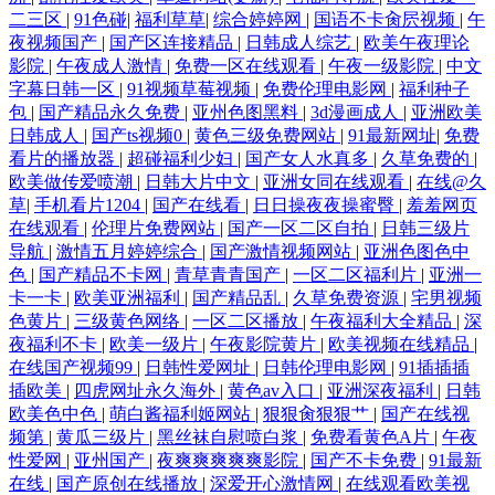
二三区
|
91色碰
|
福利草草
|
综合婷婷网
|
国语不卡肏屄视频
|
午
黄色网 www97超碰 国产1区2视频 老司机91在线 青草社区99 国产h精品视
夜视频国产
|
国产区连接精品
|
日韩成人综艺
|
欧美午夜理论
影院
|
午夜成人激情
|
免费一区在线观看
|
午夜一级影院
|
中文
频 狼友深夜福利 青娱乐最新地址 天天肏天天肏 超碰狠狠干 国产视频一二
字幕日韩一区
|
91视频草莓视频
|
免费伦理电影网
|
福利种子
包
|
国产精品永久免费
|
亚州色图黑料
|
3d漫画成人
|
亚洲欧美
日韩成人
|
国产ts视频0
|
黄色三级免费网站
|
91最新网址
|
免费
三四 久久这里有精品6 人妖AV资源网 午夜理论福利 91九色熟女旧板
看片的播放器
|
超碰福利少妇
|
国产女人水真多
|
久草免费的
|
欧美做传爱喷潮
|
日韩大片中文
|
亚洲女同在线观看
|
在线@久
wwwav黄色 福利AVAV 精品国产乱码久久 香蕉视频免费下载 91视频播放
草
|
手机看片1204
|
国产在线看
|
日日操夜夜操蜜臀
|
羞羞网页
在线观看
|
伦理片免费网站
|
国产一区二区自拍
|
日韩三级片
91超碰碰在线 ts伪娘 浮力操操逼 久久国产精品人妻 青青超碰 网站黄色片
导航
|
激情五月婷婷综合
|
国产激情视频网站
|
亚洲色图色中
色
|
国产精品不卡网
|
青草青青国产
|
一区二区福利片
|
亚洲一
卡一卡
|
欧美亚洲福利
|
国产精品乱
|
久草免费资源
|
宅男视频
自拍影音在线 97无码视频 狠狠干狠狠艹 欧美色五区 色色婷婷五月天 亚洲
色黄片
|
三级黄色网络
|
一区二区播放
|
午夜福利大全精品
|
深
夜福利不卡
|
欧美一级片
|
午夜影院黄片
|
欧美视频在线精品
|
色色五月天 肏人网站 国语对白蜜臀 老司机性AV 日韩图区 伊人久爱成人
在线国产视频99
|
日韩性爱网址
|
日韩伦理电影网
|
91插插插
插欧美
|
四虎网址永久海外
|
黄色av入口
|
亚洲深夜福利
|
日韩
欧美色中色
|
萌白酱福利姬网站
|
狠狠肏狠狠艹
|
国产在线视
97AV中文字幕 韩国人妻Av 麻豆性爱视频 日韩狼友网 亚洲欧美千涩 91社
频第
|
黄瓜三级片
|
黑丝袜自慰喷白浆
|
免费看黄色A片
|
午夜
性爱网
|
亚州国产
|
夜爽爽爽爽爽影院
|
国产不卡免费
|
91最新
黄网 成人探花av 韩黄AA免费 美女被草网站 日本蜜桃综合网 午夜毛片网
在线
|
国产原创在线播放
|
深爱开心激情网
|
在线观看欧美视