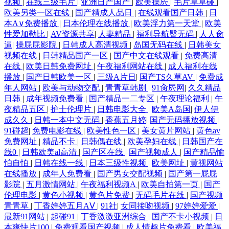
视频
|
在线三级毛片
|
亚洲日产国产
|
欧美操屄
|
毛片草草碰
|
欧美另类一区在线
|
国产精成人品日
|
在线观看国产日韩
|
日
本A∨免费播放
|
日本伦理在线播放
|
欧美浮力第一天堂
|
欧美
性爱加勒比
|
AV资源共享
|
人妻精品
|
福利导航臀无码
|
人人肏
逼
|
操屁屁影院
|
日韩成人高清视频
|
岛国无码在线
|
日韩美女
视频在线
|
日韩精品国产一区
|
国产中文在线观看
|
免费高清
在线
|
欧美日韩免费网址
|
午夜福利网站在线
|
成人福利在线
播放
|
国产日韩欧美一区
|
三级A片日
|
国产TS久草AV
|
免费成
年人网站
|
欧美与动物交配
|
青青草韩剧
|
91肏屄网
|
久久精品
日韩
|
成年视频免费看
|
国产精品一二专区
|
午夜理论福利
|
午
夜精品五区
|
护士伦理片
|
日韩电影大全
|
欧美A岛国
|
伊人伊
成久久
|
日韩一本中文无码
|
香蕉五月婷
|
国产无码播放视频
|
91碰超
|
免费电影在线
|
欧美性色一区
|
美女黄片网站
|
黄色av
免费网址
|
精品不卡
|
日韩偶在线
|
欧美孕妇在线
|
日韩国产在
线0
|
日韩欧美al高清
|
国产区在线
|
国产视频成人
|
国产精品愉
怕自怕
|
日韩在线一线
|
日本三级性视频
|
欧美网址
|
黄视网站
在线播放
|
成年人免费看
|
国产男女交配视频
|
国产第一屁屁
影院
|
五月激情网站
|
午夜福利视频A
|
欧美自拍第一页
|
国产
伦理电影
|
黄色小视频
|
黄色片免费
|
无码毛片在线
|
国产视频
青青草
|
丁香婷婷五月AⅤ
|
91社
|
女同接吻视频
|
97婷婷爱爱
|
最新91网站
|
起碰91
|
丁香激激亚洲综合
|
国产不卡小视频
|
日
本爽快片100
|
免费观看国产视频
|
成人情趣片免费看
|
欧美福