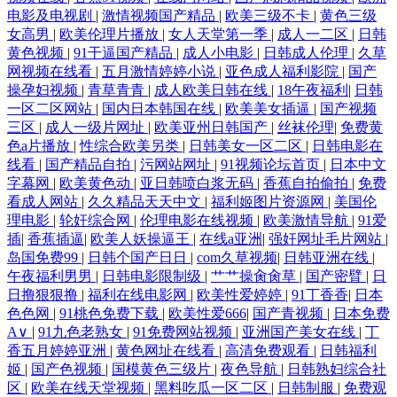
电影及电视剧
|
激情视频国产精品
|
欧美三级不卡
|
黄色三级
五月激情 91免费破处 高清无码夜夜爽 美女逼视频 午夜久久电影 97日韩
女高男
|
欧美伦理片播放
|
女人天堂第一季
|
成人一二区
|
日韩
黄色视频
|
91干逼国产精品
|
成人小电影
|
日韩成人伦理
|
久草
网视频在线看
|
五月激情婷婷小说
|
亚色成人福利影院
|
国产
海角社区91精品 欧美性爱区第一页 午夜啪啪7474 97三级片网 国产超踫AV
操孕妇视频
|
青草青青
|
成人欧美日韩在线
|
18午夜福利
|
日韩
一区二区网站
|
国内日本韩国在线
|
欧美美女插逼
|
国产视频
免费av网站 丝袜足交影视 91青青艹 国产中文 日本不卡AC 91v在线 超碰夫
三区
|
成人一级片网址
|
欧美亚州日韩国产
|
丝袜伦理
|
免费黄
色a片播放
|
性综合欧美另类
|
日韩美女一区二区
|
日韩电影在
妻 九九热9 色色资源网 91国产视频大全 东京热视屏 麻豆熟女 亚洲艹视频
线看
|
国产精品自拍
|
污网站网址
|
91视频论坛首页
|
日本中文
字幕网
|
欧美黄色动
|
亚日韩喷白浆无码
|
香蕉自拍偷拍
|
免费
看成人网站
|
久久精品天天中文
|
福利姬图片资源网
|
美国伦
99色99 海角人妻91 日韩欧美骚精品 91探花在线观看 国产理伦 欧美日韩国
理电影
|
轮奸综合网
|
伦理电影在线视频
|
欧美激情导航
|
91爱
插
|
香蕉插逼
|
欧美人妖操逼王
|
在线a亚洲
|
强奸网址毛片网站
|
产91 午夜欧美毛 99热主页 国产素人不卡 欧美性爱成人综合 亚洲另类五月
岛国免费99
|
日韩个国产日日
|
com久草视频
|
日韩亚洲在线
|
午夜福利男男
|
日韩电影限制级
|
艹艹操肏肏草
|
国产密臂
|
日
天 豆花视频九一免费 青青久久香蕉 伊人内射 超碰人妻福利院 老湿机91
日撸狠狠撸
|
福利在线电影网
|
欧美性爱婷婷
|
91丁香香
|
日本
色色网
|
91桃色免费下载
|
欧美性爱666
|
国产青视频
|
日本免费
A∨
|
91九色老熟女
|
91免费网站视频
|
亚洲国产美女在线
|
丁
婷婷五月天网 91页在线视频 国产精品电影 青青草VVV 91抖淫 激情另类
香五月婷婷亚洲
|
黄色网址在线看
|
高清免费观看
|
日韩福利
姬
|
国产色视频
|
国模黄色三级片
|
夜色导航
|
日韩熟妇综合社
AV 三级另类激情 91社视频 国产91高跟丝袜 欧美A片网址 香蕉视屏网站
区
|
欧美在线天堂视频
|
黑料吃瓜一区二区
|
日韩制服
|
免费观