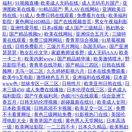
福利
|
91视频直播
|
欧美成人无码在线
|
成人无码毛片国产
|
亚
洲图欧美在线看
|
91精品国产
|
男人AV在线网站
|
亚洲欧美日
韩在线
|
91成人
|
免费日韩在线观看
|
免费看片在线
|
欧美福利
影院
|
黄色网址HD精品
|
国产在线视频首页
|
男女午夜福利影
院
|
亚洲性爱导航
|
日本a视频
|
成人国产三级精品
|
熟妇熟女
乱
|
国产精品视频tv
|
欧美在线网站
|
亚洲综合五月天
|
三级特
黄在线观看
|
免费三级网网站
|
青青草综合视频
|
91草莓视频
在线
|
日韩免费影片
|
三级片毛片网站
|
岛国无码av
|
国产亚洲
瑟瑟瑟
|
熟女乱伦文学
|
家庭教师波多野
|
成人无码AAA
|
欧美
一卡二卡
|
欧美内射www
|
国产精品精华液
|
欧美激情喷水
|
野
花影院手机
|
青青草在线导航
|
国产精品三四区
|
日韩在线视
频网
|
无马一区二区
|
久久婷婷影视六月
|
日本在线免费观看
|
欧美牛b叉电影
|
激情桃色五月天
|
亚洲福利在线视频
|
日本是
www色
|
丝袜专区一区二区
|
日韩性片
|
欧美亚州日韩在线
|
日
本三级456
|
成人免费在线播放
|
日本伦理在线三区
|
亚色成人
福利影院
|
国产午夜福利局
|
伪娘污污在线观看
|
综合亚洲丁
香五月
|
日韩无码伦理视频
|
超碰最新在线91
|
欧美成人女同
|
日本欧美视频
|
日韩高清不卡视频
|
欧美足交一区二区
|
免费
不卡看黄网址
|
黄色三级网站免费
|
91影视热门在线
|
美国伦
理电影大全
|
青青草国产在线
|
黄色男人天堂网站
|
日本高清
一级
|
欧美网址影院
|
一二三四不卡
|
日本久久精品
|
欧美熟妇