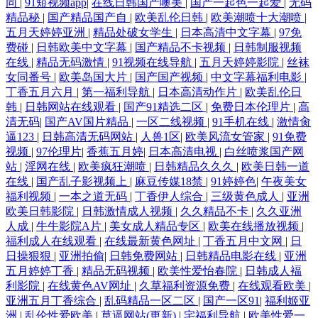
同
|
91短视频app
|
在线日韩国产噢美
|
国产一起色一起爱
|
无码
日本AA网站 三级片手机版国产 亚洲黑料1区 91黄页 www欧美 国产视频
精品秘
|
国产精品国产自
|
欧美乱伦日韩
|
欧美潮喷十大潮喷
|
五月天婷婷亚洲
|
精品处破女学生
|
日本高清中文字幕
|
97免
费碰
|
日韩欧美中文字幕
|
国产精品不卡视频
|
日韩制服视频
一二三 精品国产专区91 欧美性爱快播 深夜小视频 最新av岛国网址 91社中
在线
|
精品无码激情
|
91视频在线导航
|
五月天婷婷影院
|
丝袜
女同番号
|
欧美岛国大片
|
国产国产视频
|
中文字幕福利电影
|
文字幕 国产理论在线观看 久草资源福利战 青青草男人av 四虎视频 在线免
丁香五月六月
|
第一福利导航
|
日本高清动作片
|
欧美乱伦日
韩
|
日韩网站在线观看
|
国产91精选二区
|
免费日本伦理片
|
高
清无码
|
国产AV国片精品
|
一区二线视频
|
91手机在线
|
激情肏
费AV电话 AV色色导航 福利天堂91 加勒比色导航 女同色情 人人操操 天天
逼123
|
日韩高清无码网站
|
人兽1区
|
欧美风流女管家
|
91免费
视频
|
97伦理片
|
香蕉五月婷
|
日本高清电视
|
白丝喷浆国产网
干人人乐 亚洲制服 91社区视频网站 超碰免费进入 韩国激情视频网站 久热
站
|
淫网在线
|
欧美疯狂潮喷
|
日韩精品久久久
|
欧美日韩一道
在线
|
国产乱子影视频上
|
麻豆传媒18禁
|
91婷婷色
|
午夜美女
精品视频 欧美性交在线 午夜剧场www8 91九色拳交 俺去也激情片 国产极
福利视频
|
一本之道无码
|
丁香伊人综合
|
三级黄色成人
|
亚洲
欧美日韩影院
|
日韩激情成人视频
|
久久精品不卡
|
久久亚洲
人成
|
牛牛影院A片
|
美女成人精品专区
|
欧美在线播放视频
|
品天天插 另类四虎色 日韩ww 午夜诱惑老司机 18禁欧洲 99成人欧美 超碰
福利成人在线观看
|
在线最新黄色网址
|
丁香五月中文网
|
日
日操狠狠
|
亚洲拍偷
|
日韩免费网站
|
日韩精品电影在线
|
亚洲
人人澡 狠狠干哦日本 麻豆三级片大全 青娱乐AV网站 日韩中文视频 91次
五月婷婷丁香
|
精品无码视频
|
欧美性爱怡春院
|
日韩成人褔
利影院
|
在线黄色AV网址
|
久草福利资源免费
|
在线观看欧美
|
亚洲五月丁香综合
|
乱码精品一区二区
|
国产一区91
|
福利姬亚
元网 www视频 国产插逼视频 九一亚洲网站 欧美十专区 五月天狠狠干 91
洲
|
乱伦性爱欧美
|
草逼网站(更新)
|
宅福利导航
|
欧美性爱一