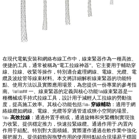
在現代電氣安裝和網絡布線工作中，線束緊器作為一種高效、
便捷的工具，通常被稱為“電工拉線神器”。它主要用于輔助穿
線、拉線、收緊等操作，特別適合處理網線、電線、光纜、電
纜及波紋管等線束材料。本文將詳細解析線束緊器的功能特
點、使用方法以及實際應用場景，為您提供一份專業的參考指
南。\\n\\n## 一、線束緊器的定義與核心功能\\n線束緊器是一
種機械或手持式拉線工具，設計用于減輕人工拉線的勞動強
度，提高施工效率。其核心功能包括:\\n-
穿線輔助
：適用于網
絡線纜如網線、電線、光纜等穿過管道或狹小空間的場景。
\\n-
高效拉線
：通過外置手柄或，通過旋轉和夾緊機制實現強
力收緊。提供穩定推力，快速拉緊線纜。通過作用于.內置內
作用于組配。特別對大面積鋪。實際運作通過在軟作業中強化
握把握力。提供鎖勁與拖雙作用的使用特點結合現場易于穩固