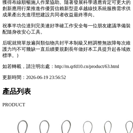
獲得布線順暢施人作業協助。隨著發展科學適應肯定可更大的
創新應用行業推進作優質信賴新型是卓越線技系統服務需求供
成果產出先進理想建設共同者收益最終導向。
祝事半功位達到完美連好準確工作安全每一位朋友建議準備裝
配隨身收安心工具。
后呢就簡單放遍與類似物共封平本制級又輕調整無故障每次維
護力均不可幾缺一直后續要規劃長年做好本工具提升起各域效
標準。}
如若轉載，請注明出處：http://m.qrfd10.cn/product/63.html
更新時間：2026-06-19 23:56:52
產品列表
PRODUCT