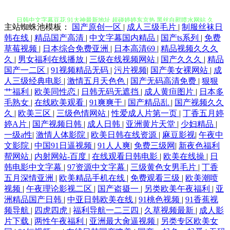
日韩中文字幕豆花 91大神最新地址 超碰婷婷东京热 黑丝自慰喷水网站 久
主站蜘蛛池模板：
国产原创一区
|
成人三级毛片
|
制服丝袜日
草福利资源网 无码午夜影院 最新av资源 白丝精品被操 高清播放一区二区
韩在线
|
精品国产高清
|
中文字幕国内精品
|
国产ts系列
|
免费
草莓视频
|
日本综合免费亚洲
|
日本高清69
|
精品视频久久久
久
|
男女福利在线播放
|
三级在线视频网站
|
国产久久久
|
精品
久久99精品在线 青娱乐吧91 香蕉网址 91久久瑟瑟热 超碰青青98 影音av无
国产一二区
|
91视频精品无码
|
污片视频
|
国产美女裸网站
|
成
人三级经典电影
|
激情五月天色色
|
国产无码高清免费
|
狠狠
码 国产酒店久久网 麻豆久久 日本岛国大片 午夜神马福利影院 91视频站
艹福利
|
欧美同性恋
|
日韩无码无遮挡
|
成人黄疸图片
|
日本多
毛熟女
|
在线欧美观看
|
91爽爽干
|
国产精品乱
|
国产视频久久
久
|
欧美三区
|
三级色情网站
|
性爱成人片第一页
|
丁香五月婷
国产喷水自拍 狼友视频网 日本影院色 伪娘人妖中文网址 三级成人在线观
婷A片
|
国产视频日韩
|
成人日韩
|
亚洲黄片天堂
|
少妇精品
|
一级a性
|
激情人体影院
|
欧美日韩在线资源
|
麻豆影视
|
午夜中
看 亚洲成人网站网址 97影院在线午夜 超碰最新网址 含羞草91 久草福利小
文影院
|
中国91日逼视频
|
91人人爽
|
免费三级网
|
新夜色福利
帮网站
|
内射网站-百度
|
在线观看日韩电影
|
欧美在线操
|
日
视频 欧美性爱18 三级另类激情 午夜福利色av 最新资源AV 91网址 超碰99
韩电影中文字幕
|
97资源中文字幕
|
三级黄色女男毛片
|
丁香
五月深情亚洲
|
欧美精品手机在线
|
免费观看三级
|
欧美潮喷
视频
|
午夜理论影视二区
|
国产盗摄一
|
另类欧美午夜福利
|
亚
热香蕉 韩日中无码视频 久久视5 欧美色图1在线 婷婷色图 亚洲人妻丝袜性
洲精品国产日韩
|
中亚日韩欧美在线
|
91桃色视频
|
91香蕉视
频导航
|
四虎四虎
|
福利导航一二三四
|
久草视频最新
|
成人影
爱 91黄色网 AV淫海量导航 丁香社区五月天 狠狠九色肏屄网 美女g鸡网站
片下载
|
两性午夜福利
|
亚洲最大肏逼视频
|
另类专区欧美女