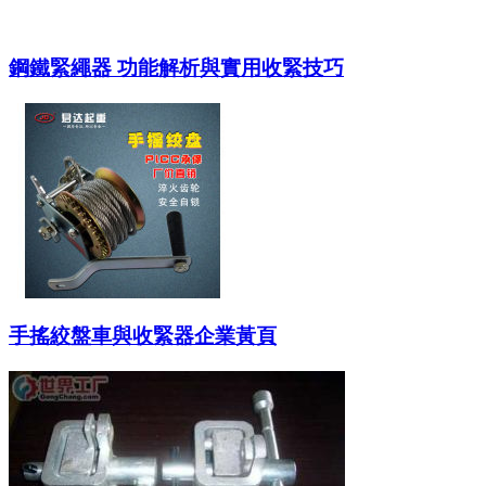
鋼鐵緊繩器 功能解析與實用收緊技巧
手搖絞盤車與收緊器企業黃頁