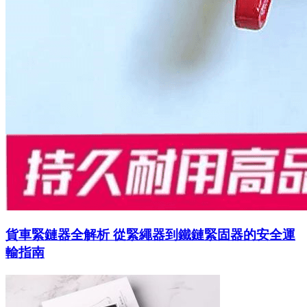
貨車緊鏈器全解析 從緊繩器到鐵鏈緊固器的安全運
輸指南