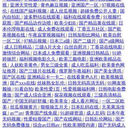
视
|
亚洲天堂性爱
|
黄色麻豆视频
|
亚洲国产一区
|
97视频在线
伦
|
在线国产福利视频
|
成人丝瓜视频
|
超碰免费公开人妻
|
国
内自拍乱
|
波多野结在线观看
|
福利在线观看免费
|
91视频打
屁股
|
国产精品边作边喷
|
欧美少妇B
|
国产精品黄在线观
|
日
本伦理电影在线
|
成人免费在线观看
|
丁香五月社区
|
国产欧
美视频在线
|
午夜寂寞视频福利
|
日韩加勒比网站
|
欧美自慰
一区二区
|
97精品视频
|
日本三a级
|
国产二级片
|
国产a级网站
|
成人日韩精品
|
三级A片大全
|
白丝自慰片
|
丁香花在线电影
|
激情综合网站
|
日本成人免费观看
|
亚洲视频日韩精品
|
91婷
婷操屄
|
福利视频电影久久
|
欧美三极电影
|
亚洲欧美精品在
线
|
人妖欧美黄色
|
男女三级全黄
|
成人吃瓜福利
|
欧美黄色网
址推荐
|
国产三级片在线看
|
俄罗斯午夜福利
|
国产美女诱惑
|
国产区在线
|
亚洲精品卡一卡二
|
在线看黄色A片
|
欧美视频亚
洲
|
国产xxx在线
|
丝袜熟女乱伦
|
日韩无码高清无码
|
91网友视
频操
|
91看自拍
|
欧美性爱1页
|
性爱视频福利网
|
日韩电影免费
播放
|
国产成人综合亚洲
|
探花视频在线观看
|
三级高清精品
国产
|
中国无码好舒服
|
欧美美女
|
成人看片网址
|
一区二区欧
美
|
丝瓜视频黄片
|
狠狠操五月天
|
日本乱码在线
|
天美果冻传
媒
|
av艹av
|
青青国产线免观
|
91超碰资源
|
成人乱码
|
日本午夜
无码视频
|
性爱枯瘦国产
|
国产在线网站
|
日韩乱伦网站
|
国产
无码免费播放
|
综合av日韩av
|
性欧美潮喷内谢
|
国产无码成人