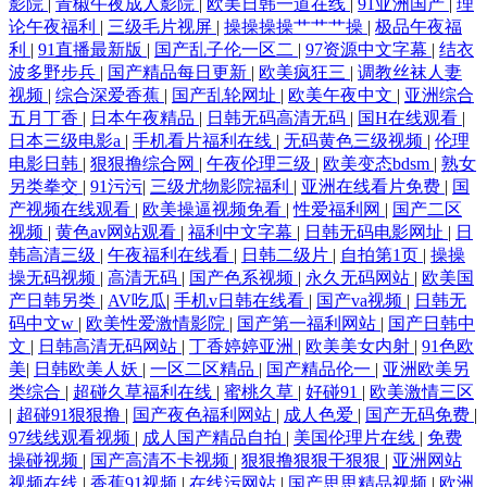
影院
|
青椒午夜成人影院
|
欧美日韩一道在线
|
91亚洲国产
|
理
论午夜福利
|
三级毛片视屏
|
操操操操艹艹艹操
|
极品午夜福
美 偷拍网址 91福利视频网站 超碰网友自拍 黄色亚洲日夜在线 日韩勉费A
利
|
91直播最新版
|
国产乱子伦一区二
|
97资源中文字幕
|
结衣
波多野步兵
|
国产精品每日更新
|
欧美疯狂三
|
调教丝袜人妻
片 91白丝网址 大香蕉a 日韩熟女另类视频 玖玖9热在线 超碰在线免费9 91
视频
|
综合深爱香蕉
|
国产乱轮网址
|
欧美午夜中文
|
亚洲综合
五月丁香
|
日本午夜精品
|
日韩无码高清无码
|
国H在线观看
|
日本三级电影a
|
手机看片福利在线
|
无码黄色三级视频
|
伦理
丝袜视频 丝袜后入老师91 五月天色导航婷 人人摸人人操91 激情va
电影日韩
|
狠狠撸综合网
|
午夜伦理三级
|
欧美变态bdsm
|
熟女
另类拳交
|
91污污
|
三级尤物影院福利
|
亚洲在线看片免费
|
国
WWW97干 亚州色情 欧美精品一成人 超碰自拍 影音先锋在线三级 欧洲操
产视频在线观看
|
欧美操逼视频免看
|
性爱福利网
|
国产二区
视频
|
黄色av网站观看
|
福利中文字幕
|
日韩无码电影网址
|
日
逼艺术 国产色网 超碰97最新 黄色网战 欧美艹逼 蜜臀91 欧美日韩在线a 老
韩高清三级
|
午夜福利在线看
|
日韩二级片
|
自拍第1页
|
操操
操无码视频
|
高清无码
|
国产色系视频
|
永久无码网站
|
欧美国
产日韩另类
|
AV吃瓜
|
手机v日韩在线看
|
国产va视频
|
日韩无
湿机成人av 探花色色18 91巨炮视频在线 成人福利软件导航 久草老女合集
码中文w
|
欧美性爱激情影院
|
国产第一福利网站
|
国产日韩中
文
|
日韩高清无码网站
|
丁香婷婷亚洲
|
欧美美女内射
|
91色欧
在线 日韩精品一二三区 99超碰美女 韩日无码 人妻欧美啪啪啪 影音先锋玖
美
|
日韩欧美人妖
|
一区二区精品
|
国产精品伦一
|
亚洲欧美另
类综合
|
超碰久草福利在线
|
蜜桃久草
|
好碰91
|
欧美激情三区
玖草 www韩日三级 韩日av网址 欧美色图综合网 午夜影院060 97人妻网 久
|
超碰91狠狠撸
|
国产夜色福利网站
|
成人色爱
|
国产无码免费
|
97线线观看视频
|
成人国产精品自拍
|
美国伦理片在线
|
免费
操碰视频
|
国产高清不卡视频
|
狠狠撸狠狠干狠狠
|
亚洲网站
久瑟色 天天操狠狠操 91免费观看视频 福利电影导航 另类综合性爱 色婷婷
视频在线
|
香蕉91视频
|
在线污网站
|
国产思思精品视频
|
欧洲