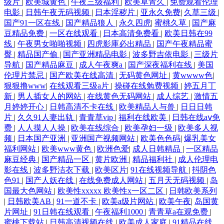
级片
|
欧美城黄色
|
午夜三级福利
|
欧美草青久
|
免费观看伦理
电影
|
日韩午夜无码视频
|
日本淫秽片
|
亚永久免费
|
久草三级
|
国产91一区在线
|
国产精品狼人
|
永久四虎
|
蜜桃久草
|
国产麻
豆精品免费
|
一区在线观看
|
日本高清免费看
|
欧美日韩在99
线
|
午夜男女啪啪视频
|
四虎影庫必出精品
|
国产午夜精品蜜
臀
|
精品国产偷
|
国产亚洲精品电影
|
波多野吉依电影
|
三级片
导航
|
国产精品麻豆
|
成人午夜爽a
|
国产深夜福利在线
|
美国
伦理片禁忌
|
国产欧美在线高清
|
无码黄色网址
|
黄wwww色
|
狠狠撸www
|
在线观看三级a片
|
操碰在线勉费视频
|
婷五月丁
新
|
男人插女人的网站
|
在线黄色无码网站
|
成人综艺
|
激情五
月婷婷开心
|
日韩高清不卡在线
|
欧美精品人与兽
|
日日日韩
片
|
久久91人妻出轨
|
青青草vip
|
福利在线欧美
|
日韩在线aⅴ免
费
|
人人摸人人操
|
欧美在线综合
|
欧美孕妇一级
|
欧美多人视
频
|
日本国产亚洲
|
亚洲国产视频网站
|
欧美色色码
|
爆乳美女
福利网站
|
欧美www黄色
|
欧洲色爱
|
成人日韩精品
|
一区精品
麻豆经典
|
国产精品一区
|
黄片欧洲
|
精品福利社
|
成人伦理电
影在线
|
波多野洁衣下载
|
欧美区片
|
91在线视频导航
|
抖阴色
色91
|
国产人妖在线
|
在线免费成人网站
|
五月天无码视频
|
岛
国最大色网站
|
欧美性xxxxx 欧美性x一区二区
|
日韩欧美系列
|
日韩欧美AB
|
91一道不卡
|
欧美a级片网站
|
欧美午夜
|
岛国黄
片网址
|
91日韩在线观看
|
午夜福利1000
|
青青草a在观免费
|
蜜桃下载站
|
日韩高清视频在线
|
欧美成人家庭
|
91精品在线