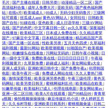
毛片
|
国产主播在线观
|
日韩另类!
|
动漫精品一区二区
|
国产
高清福利合集
|
成年人免费大片
|
亚欧无码
|
国产夜色福利网
站
|
在线v片
|
欧美城成人
|
69成人
|
无码少妇无码鲁片
|
三级网
站可观看
|
丝瓜成人app
|
黄色AV网站人
|
女同拉拉
|
日韩欧美
国产自拍
|
91碰在线
|
亚色欧美
|
成人日语学校
|
三级AV网站
在线
|
国产的色吧
|
中文字幕日韩一区
|
av久久草莓
|
深夜福利
在线播放
|
欧美精品三区
|
日本成人免费在线
|
久久精品蜜芽
国产
|
97麻豆中文字幕
|
日本精品在线播放
|
精品精品国产高
清
|
国产主播一区在线
|
性欧美另类
|
五月天色四虎
|
久草福利
福利视频
|
最新91网站
|
欧美喷潮视频
|
91啪国自产
|
欧美视频
网站
|
粉嫩馒头在线播放
|
污网站无码的
|
日韩午夜小视频
|
日
本一级中文字幕
|
免费欧美在线
|
日日日日日日日干
|
午夜福
利视频黄片
|
久草新免费
|
超碰成人福利
|
美女网站黄a大全
|
亚洲人成无码
|
亚洲欧洲日韩中文
|
国产免费午夜a
|
伦理韩国
电影
|
欧美午夜片一级
|
免费成人网站在线
|
久久人妻热门视
频
|
激情深爱导航
|
欧美亚洲另类色图
|
午夜三级伦理
|
黄色无
码网站
|
欧美另类日韩无
|
蜜桃网福利乱伦
|
欧美精品在欧美
|
91嫩草传媒
|
欧美福利17成人
|
伦理在线电影
|
美女网站黄av
|
亚洲一区二区日韩
|
欧美A片在线观看
|
国产99精品99
|
青青草
a视频
|
偷拍视频操操操操
|
麻豆传媒乱伦小说
|
伊人婷婷五月
天
|
久久乡村导航
|
亚洲欧美日韩系列
|
蜜桃视频肏逼
|
日韩二