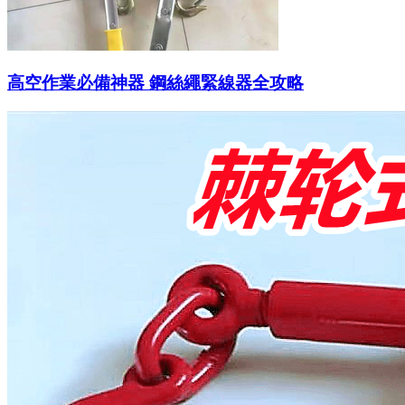
高空作業必備神器 鋼絲繩緊線器全攻略